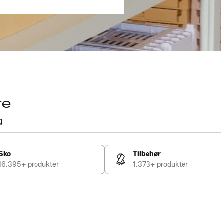
re
g
Sko
Tilbehør
16.395+ produkter
1.373+ produkter