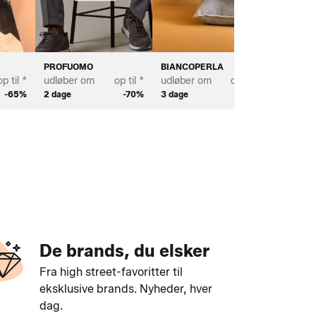
PROFUOMO
BIANCOPERLA
SCOTT 
op til *
udløber om
op til *
udløber om
op til *
udløber
-65%
2 dage
-70%
3 dage
-70%
2 dage
De brands, du elsker
Fra high street-favoritter til
eksklusive brands. Nyheder, hver
dag.