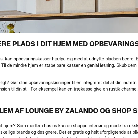
RE PLADS I DIT HJEM MED OPBEVARIN
rt hus, kan opbevaringskasser hjælpe dig med at udnytte pladsen bedre.
. Til de mindre hjem er stabelbare kasser en genial løsning. Skub dem 
ligt? Gør dine opbevaringsløsninger til en integreret del af din indr
ension til din stil. For eksempel kan en trækasse give en rustik charm
DLEM AF LOUNGE BY ZALANDO OG SHOP 
it hjem? Som medlem hos os kan du shoppe interiør og mode fra eksklu
ellige brands og designere. Det er gratis og helt uforpligtende at bl