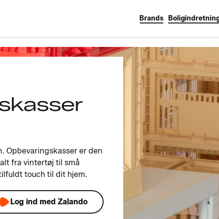
Brands
Boligindretnin
skasser
den. Opbevaringskasser er den
alt fra vintertøj til små
lfuldt touch til dit hjem.
Log ind med Zalando