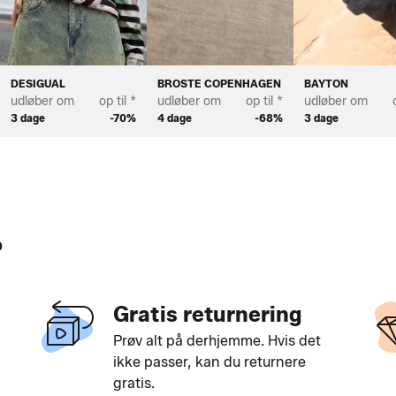
DESIGUAL
BROSTE COPENHAGEN
BAYTON
udløber om
op til *
udløber om
op til *
udløber om
3 dage
-70%
4 dage
-68%
3 dage
?
Gratis returnering
Prøv alt på derhjemme. Hvis det
ikke passer, kan du returnere
gratis.