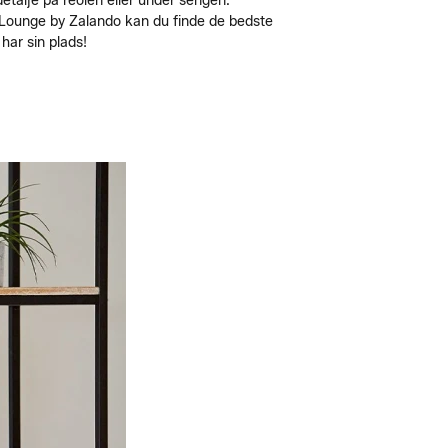
etalje på reolen eller under sengen.
d Lounge by Zalando kan du finde de bedste
t har sin plads!