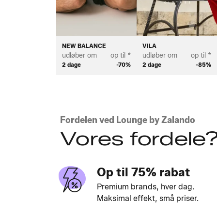
NEW BALANCE
VILA
udløber om
op til *
udløber om
op til *
2 dage
-70%
2 dage
-85%
Fordelen ved Lounge by Zalando
Vores fordele
Op til 75% rabat
Premium brands, hver dag.
Maksimal effekt, små priser.