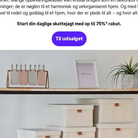
l rummet. Mange opbevaringskasser kan endda bruges som en dekorativ d
ninger; de er nøglen til et harmonisk og velorganiseret hjem. Og me
arvel til rodet og goddag til et hjem, hvor der er plads til alt – og hvor al
Start din daglige skattejagt med op til 75%* rabat.
Til udsalget