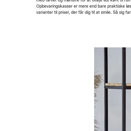
med farver og mønstre for at tilføje lidt kant ti
Opbevaringskasser er mere end bare praktiske løs
varianter til priser, der får dig til at smile. Så sig f