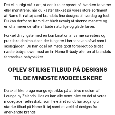
Det vil hurtigt stå klart, at der ikke er sparet på hverken farverne
eller mønstrene, når du kaster blikket på vores store sortiment
af Name It-nattøj samt brandets fine designs til hverdag og fest.
Du kan derfor se frem til et blødt udvalg af skønne mønstre og
en charmerende vifte af både naturlige og glade farver.
Forkæl din yngste med en kombination af varme sweaters og
praktiske denimbukser, der fungerer i børnehaven såvel som i
skolegården. Du kan også let møde godt forberedt op til det
næste babyshower med en fin Name It-body eller en af brandets
fantastiske babypakker.
OPLEV STILIGE TILBUD PÅ DESIGNS
TIL DE MINDSTE MODEELSKERE
Du skal ikke bruge mange øjeblikke på at blive medlem af
Lounge by Zalando. Hos os kan alle nemt blive en del af vores
modeglade fællesskab, som hele året rundt har adgang til
stærke tilbud på Name It-tøj samt et væld af designs fra
anerkendte brands.