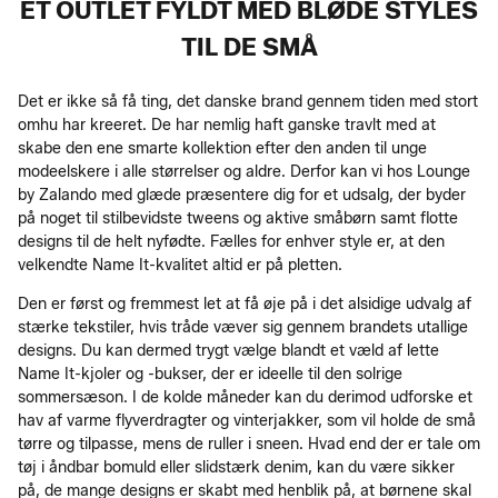
ET OUTLET FYLDT MED BLØDE STYLES
TIL DE SMÅ
Det er ikke så få ting, det danske brand gennem tiden med stort
omhu har kreeret. De har nemlig haft ganske travlt med at
skabe den ene smarte kollektion efter den anden til unge
modeelskere i alle størrelser og aldre. Derfor kan vi hos Lounge
by Zalando med glæde præsentere dig for et udsalg, der byder
på noget til stilbevidste tweens og aktive småbørn samt flotte
designs til de helt nyfødte. Fælles for enhver style er, at den
velkendte Name It-kvalitet altid er på pletten.
Den er først og fremmest let at få øje på i det alsidige udvalg af
stærke tekstiler, hvis tråde væver sig gennem brandets utallige
designs. Du kan dermed trygt vælge blandt et væld af lette
Name It-kjoler og -bukser, der er ideelle til den solrige
sommersæson. I de kolde måneder kan du derimod udforske et
hav af varme flyverdragter og vinterjakker, som vil holde de små
tørre og tilpasse, mens de ruller i sneen. Hvad end der er tale om
tøj i åndbar bomuld eller slidstærk denim, kan du være sikker
på, de mange designs er skabt med henblik på, at børnene skal