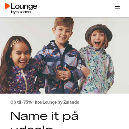
Åben 
Op til -75%* hos Lounge by Zalando
Name it på