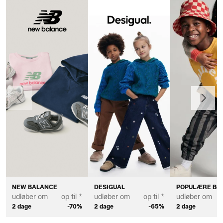
Forrige
Næste
NEW BALANCE
DESIGUAL
POPULÆRE B
udløber om
op til *
udløber om
op til *
udløber om
2 dage
-70%
2 dage
-65%
2 dage