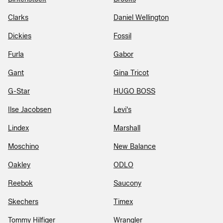
Clarks
Daniel Wellington
Dickies
Fossil
Furla
Gabor
Gant
Gina Tricot
G-Star
HUGO BOSS
Ilse Jacobsen
Levi's
Lindex
Marshall
Moschino
New Balance
Oakley
ODLO
Reebok
Saucony
Skechers
Timex
Tommy Hilfiger
Wrangler