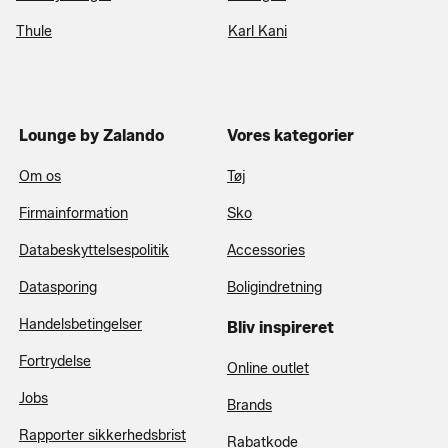
Thule
Karl Kani
Lounge by Zalando
Vores kategorier
Om os
Tøj
Firmainformation
Sko
Databeskyttelsespolitik
Accessories
Datasporing
Boligindretning
Handelsbetingelser
Bliv inspireret
Fortrydelse
Online outlet
Jobs
Brands
Rapporter sikkerhedsbrist
Rabatkode