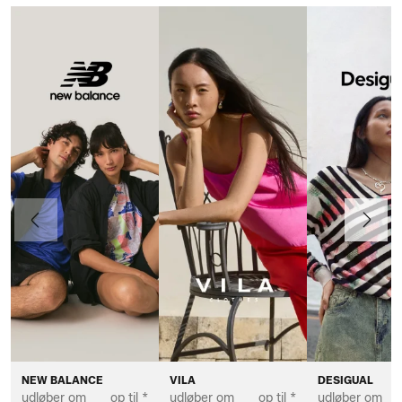
Forrige
Næste
NEW BALANCE
VILA
DESIGUAL
udløber om
op til *
udløber om
op til *
udløber om