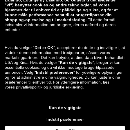
zalando-lounge.lt
zalando-lounge.sk
zalando-lounge.ro
zalando-lounge.hr
zalando-lounge.si
zalando-lounge.hu
zalando-lounge.lu
zalando-lounge.ee
zalando-lounge.lv
zalando-lounge.no
Du kan også
finde os på
Facebook
Instagram
*Sammenlignet med den
vejledende udsalgspris
.