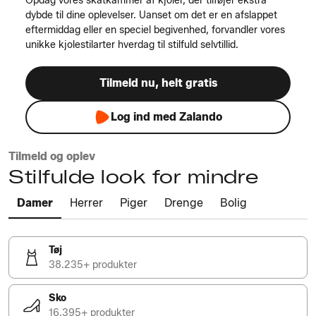
Opdag vores skatkammer af kjoler, der tilføjer ekstra
dybde til dine oplevelser. Uanset om det er en afslappet
eftermiddag eller en speciel begivenhed, forvandler vores
unikke kjolestilarter hverdag til stilfuld selvtillid.
Tilmeld nu, helt gratis
Log ind med Zalando
Tilmeld og oplev
Stilfulde look for mindre
Damer
Herrer
Piger
Drenge
Bolig
Tøj
38.235+ produkter
Sko
16.395+ produkter