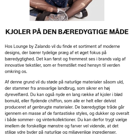
KJOLER PÅ DEN BÆREDYGTIGE MÅDE
Hos Lounge by Zalando vil du finde et sortiment af moderne
designs, der bærer tydelige præg af et øget fokus på
bæredygtighed. Det kan først og fremmest ses i brands valg af
innovative tekstiler, som er fremstillet med hensyn til verden
omkring os.
Af denne grund vil du støde på naturlige materialer såsom uld,
der stammer fra ansvarlige landbrug, som sikrer en høj
dyrevelfærd. Du kan også nyde en lang række af kjoler i blød
bomuld, eller flydende chiffon, som alle er helt eller delvist
produceret af genbrugte materialer. De bæredygtige tråde går
igennem en masse af de fantastiske styles, og dukker op overalt
i både sommer- og vinterkollektioner. Du kan derfor trygt vælge
imellem de forskellige mønstre og farver vel vidende, at det
stilige ydre byder på naturlige og miljøvenlige ingredienser.