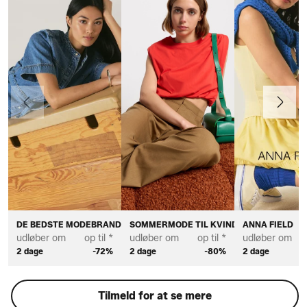
Forrige
Næste
DE BEDSTE MODEBRANDS TIL KVINDER
SOMMERMODE TIL KVINDER
ANNA FIELD
udløber om
op til *
udløber om
op til *
udløber om
2 dage
-72%
2 dage
-80%
2 dage
Tilmeld for at se mere