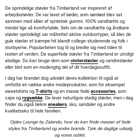
De oprindelige støvler fra Timberland var inspireret af
arbejdsstøvler. De var lavet af læder, som sømløst blev sat
sammen med såler af syntetisk gummi. 100% vandtætte og
mindst lige så komfortable. Selv om de vandtætte og åndbare
støvler oprindeligt var målrettet aktive outdoortyper, så blev de
gule støvler et kæmpe hit blandt college-studerende og folk i
storbyerne. Populariteten tog til og bredte sig med tiden til
resten af verden. De superfede støvler fra Timberland er utroligt
alsidige. Du kan bruge dem som
vinterstøvler
og vandrestøvler
eller blot som en moderigtig del af dit hverdagsoutfit.
I dag har brandet dog udvidet deres kollektion til også at
omfatte en række andre modeprodukter, som for eksempel
sweatshirts og
T-shirts
og en masse fede
accessories
, som
caps og
rygsække
. De laver naturligvis stadig støvler, men i dag
finder du også lækre
sneakers
, sko, sandaler og andre
kvalitetssko til hele familien.
Oplev Lounge by Zalando, hvor du kan finde masser af fede
styles fra Timberland og andre brands. Tjek de daglige udsalg
og vores outlet.