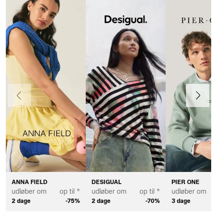
Forrige
Næste
ANNA FIELD
DESIGUAL
PIER ONE
udløber om
op til *
udløber om
op til *
udløber om
2 dage
-75%
2 dage
-70%
3 dage