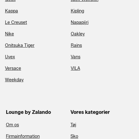
Kappa
Kipling
Le Creuset
Napapijri
Nike
Oakley
Onitsuka Tiger
Rains
Uvex
Vans
Versace
VILA
Weekday
Lounge by Zalando
Vores kategorier
Om os
Tøj
Firmainformation
Sko