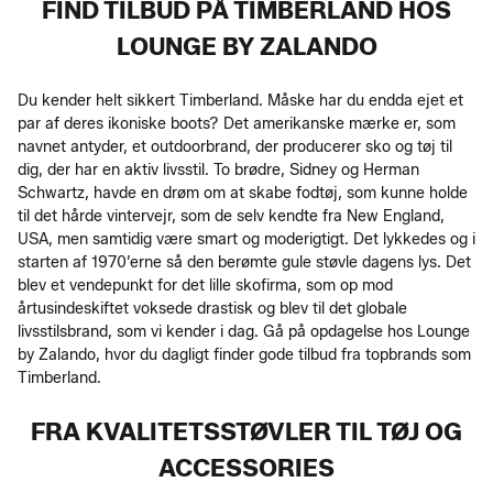
FIND TILBUD PÅ TIMBERLAND HOS
LOUNGE BY ZALANDO
Du kender helt sikkert Timberland. Måske har du endda ejet et
par af deres ikoniske boots? Det amerikanske mærke er, som
navnet antyder, et outdoorbrand, der producerer sko og tøj til
dig, der har en aktiv livsstil. To brødre, Sidney og Herman
Schwartz, havde en drøm om at skabe fodtøj, som kunne holde
til det hårde vintervejr, som de selv kendte fra New England,
USA, men samtidig være smart og moderigtigt. Det lykkedes og i
starten af 1970’erne så den berømte gule støvle dagens lys. Det
blev et vendepunkt for det lille skofirma, som op mod
årtusindeskiftet voksede drastisk og blev til det globale
livsstilsbrand, som vi kender i dag. Gå på opdagelse hos Lounge
by Zalando, hvor du dagligt finder gode tilbud fra topbrands som
Timberland.
FRA KVALITETSSTØVLER TIL TØJ OG
ACCESSORIES