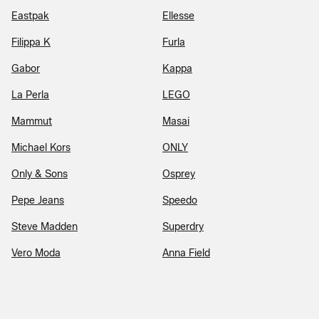
Eastpak
Ellesse
Filippa K
Furla
Gabor
Kappa
La Perla
LEGO
Mammut
Masai
Michael Kors
ONLY
Only & Sons
Osprey
Pepe Jeans
Speedo
Steve Madden
Superdry
Vero Moda
Anna Field