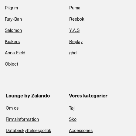
Pilgrim
Puma
Ray-Ban
Reebok
Salomon
Y.A.S
Kickers
Replay
Anna Field
ghd
Object
Lounge by Zalando
Vores kategorier
Om os
Tøj
Firmainformation
Sko
Databeskyttelsespolitik
Accessories