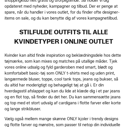
shoppingklub helt gratis og uforpligtende. Så holder vi dig
opdateret med nyheder, kampagner og tilbud. Der er penge at
spare, når du handler i vores outlet, for du finder ofte designer-
items on sale, og du kan benytte dig af vores kampagnetilbud.
STILFULDE OUTFITS TIL ALLE
KVINDETYPER I ONLINE OUTLET
Kvinder kan altid finde inspiration og beklædningsdele hos dette
tøjmærke, som kan mixes og matches på utallige måder. Tjek
vores online udsalg og fyld garderoben med smart, blødt og
komfortabelt basic-tøj som ONLY t-shirts med og uden print,
langærmede bluser, toppe, cool tank tops, jeans og bukser, så
du altid har moderigtigt og behageligt tøj at gå i. Er din
hverdagsstil afslappet og kan du lide at klæde dig i et par jeans
og en flot top, så finder du det her. Du kan sammensætte jeans
og top med et stort udvalg af cardigans i flotte farver eller korte
og lange strikbluser.
Vælg også mellem mange skønne ONLY kjoler i trendy designs
og flotte farver og mønstre, som passer til netop din individuelle