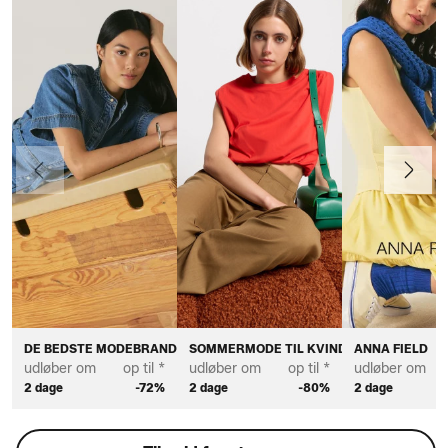
Forrige
Næste
DE BEDSTE MODEBRANDS TIL KVINDER
SOMMERMODE TIL KVINDER
ANNA FIELD
udløber om
op til *
udløber om
op til *
udløber om
2 dage
-72%
2 dage
-80%
2 dage