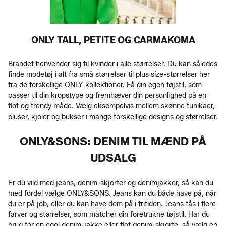
ONLY TALL, PETITE OG CARMAKOMA
Brandet henvender sig til kvinder i alle størrelser. Du kan således
finde modetøj i alt fra små størrelser til plus size-størrelser her
fra de forskellige ONLY-kollektioner. Få din egen tøjstil, som
passer til din kropstype og fremhæver din personlighed på en
flot og trendy måde. Vælg eksempelvis mellem skønne tunikaer,
bluser, kjoler og bukser i mange forskellige designs og størrelser.
ONLY&SONS: DENIM TIL MÆND PÅ
UDSALG
Er du vild med jeans, denim-skjorter og denimjakker, så kan du
med fordel vælge ONLY&SONS. Jeans kan du både have på, når
du er på job, eller du kan have dem på i fritiden. Jeans fås i flere
farver og størrelser, som matcher din foretrukne tøjstil. Har du
brug for en cool denim-jakke eller flot denim-skjorte, så vælg en