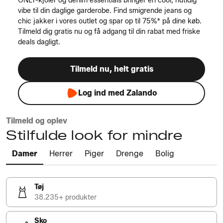
ONLY-kjoler og denim essentials bringer en cool, nutidig
vibe til din daglige garderobe. Find smigrende jeans og
chic jakker i vores outlet og spar op til 75%* på dine køb.
Tilmeld dig gratis nu og få adgang til din rabat med friske
deals dagligt.
Tilmeld nu, helt gratis
Log ind med Zalando
Tilmeld og oplev
Stilfulde look for mindre
Damer
Herrer
Piger
Drenge
Bolig
Tøj
38.235+ produkter
Sko