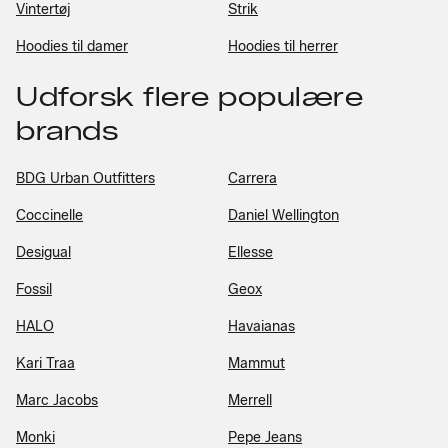
Vintertøj
Strik
Hoodies til damer
Hoodies til herrer
Udforsk flere populære
brands
BDG Urban Outfitters
Carrera
Coccinelle
Daniel Wellington
Desigual
Ellesse
Fossil
Geox
HALO
Havaianas
Kari Traa
Mammut
Marc Jacobs
Merrell
Monki
Pepe Jeans