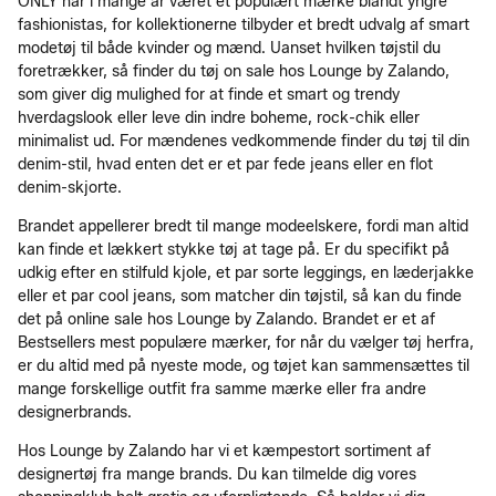
ONLY har i mange år været et populært mærke blandt yngre
fashionistas, for kollektionerne tilbyder et bredt udvalg af smart
modetøj til både kvinder og mænd. Uanset hvilken tøjstil du
foretrækker, så finder du tøj on sale hos Lounge by Zalando,
som giver dig mulighed for at finde et smart og trendy
hverdagslook eller leve din indre boheme, rock-chik eller
minimalist ud. For mændenes vedkommende finder du tøj til din
denim-stil, hvad enten det er et par fede jeans eller en flot
denim-skjorte.
Brandet appellerer bredt til mange modeelskere, fordi man altid
kan finde et lækkert stykke tøj at tage på. Er du specifikt på
udkig efter en stilfuld kjole, et par sorte leggings, en læderjakke
eller et par cool jeans, som matcher din tøjstil, så kan du finde
det på online sale hos Lounge by Zalando. Brandet er et af
Bestsellers mest populære mærker, for når du vælger tøj herfra,
er du altid med på nyeste mode, og tøjet kan sammensættes til
mange forskellige outfit fra samme mærke eller fra andre
designerbrands.
Hos Lounge by Zalando har vi et kæmpestort sortiment af
designertøj fra mange brands. Du kan tilmelde dig vores