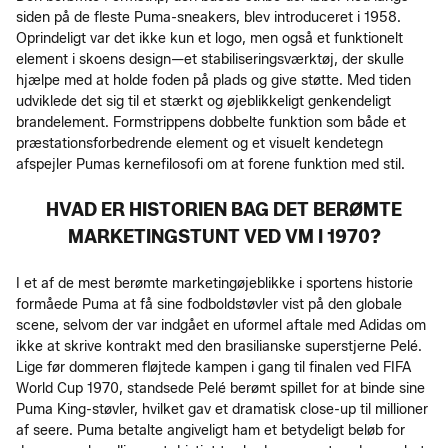
siden på de fleste Puma-sneakers, blev introduceret i 1958.
Oprindeligt var det ikke kun et logo, men også et funktionelt
element i skoens design—et stabiliseringsværktøj, der skulle
hjælpe med at holde foden på plads og give støtte. Med tiden
udviklede det sig til et stærkt og øjeblikkeligt genkendeligt
brandelement. Formstrippens dobbelte funktion som både et
præstationsforbedrende element og et visuelt kendetegn
afspejler Pumas kernefilosofi om at forene funktion med stil.
HVAD ER HISTORIEN BAG DET BERØMTE
MARKETINGSTUNT VED VM I 1970?
I et af de mest berømte marketingøjeblikke i sportens historie
formåede Puma at få sine fodboldstøvler vist på den globale
scene, selvom der var indgået en uformel aftale med Adidas om
ikke at skrive kontrakt med den brasilianske superstjerne Pelé.
Lige før dommeren fløjtede kampen i gang til finalen ved FIFA
World Cup 1970, standsede Pelé berømt spillet for at binde sine
Puma King-støvler, hvilket gav et dramatisk close-up til millioner
af seere. Puma betalte angiveligt ham et betydeligt beløb for