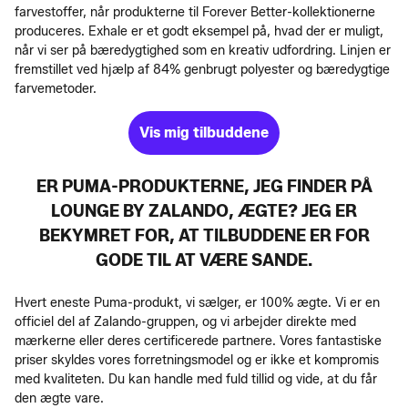
farvestoffer, når produkterne til Forever Better-kollektionerne
produceres. Exhale er et godt eksempel på, hvad der er muligt,
når vi ser på bæredygtighed som en kreativ udfordring. Linjen er
fremstillet ved hjælp af 84% genbrugt polyester og bæredygtige
farvemetoder.
Vis mig tilbuddene
ER PUMA-PRODUKTERNE, JEG FINDER PÅ
LOUNGE BY ZALANDO, ÆGTE? JEG ER
BEKYMRET FOR, AT TILBUDDENE ER FOR
GODE TIL AT VÆRE SANDE.
Hvert eneste Puma-produkt, vi sælger, er 100% ægte. Vi er en
officiel del af Zalando-gruppen, og vi arbejder direkte med
mærkerne eller deres certificerede partnere. Vores fantastiske
priser skyldes vores forretningsmodel og er ikke et kompromis
med kvaliteten. Du kan handle med fuld tillid og vide, at du får
den ægte vare.