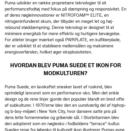
Puma udvikler en række proprietære teknologier til sit
performancefodtøj med fokus på dæmpning og responsivitet. En
af deres nøgleinnovationer er NITROFOAM™ ELITE, en
nitrogeninfunderet skum, der tilbyder en meget let og høj-
rebound støddæmpning. Denne teknologi er designet til at
minimere energitab for mere effektiv og hurtigere bevægelse.
For atleter bruger mærket også PWRPLATE, en kulfiberplade,
der er udviklet til at stabilisere mellemsålen og maksimere
energioverførslen, hvilket øger eksplosiviteten.
HVORDAN BLEV PUMA SUEDE ET IKON FOR
MODKULTUREN?
Puma Suede, en lavskaftet sneaker lavet af ruskind, blev
oprindeligt lanceret som en performance-sko. Men det enkle
design og de rene linjer gjorde den populær blandt en bred vifte
af subkulturer. I 1970’erne blev den en uundværlig del af hiphop-
og b-boy-miljøet i New York City, hvor dansere satte pris på
dens lette fornemmelse og gribende sål. I Storbritannien blev
den adopteret som en nøglesko i fodboldens “terrace”-kultur.
Suedes rejse fra løbesko til kulturelt ikon illustrerer Pumas evne