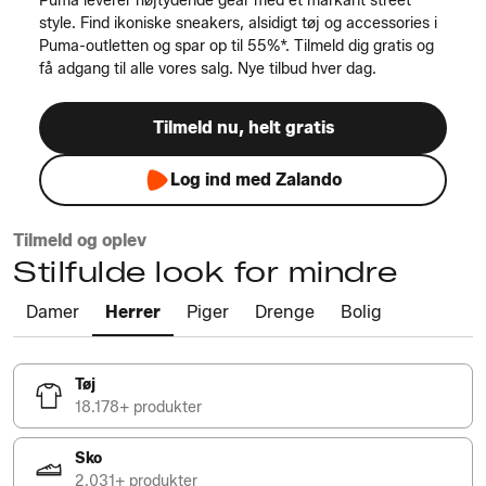
Puma leverer højtydende gear med et markant street
style. Find ikoniske sneakers, alsidigt tøj og accessories i
Puma-outletten og spar op til 55%*. Tilmeld dig gratis og
få adgang til alle vores salg. Nye tilbud hver dag.
Tilmeld nu, helt gratis
Log ind med Zalando
Tilmeld og oplev
Stilfulde look for mindre
Damer
Herrer
Piger
Drenge
Bolig
Tøj
18.178+ produkter
Sko
2.031+ produkter