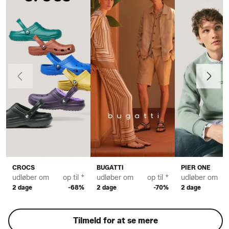
Forrige
Næste
CROCS
BUGATTI
PIER ONE
udløber om
op til *
udløber om
op til *
udløber om
2 dage
-68%
2 dage
-70%
2 dage
Tilmeld for at se mere