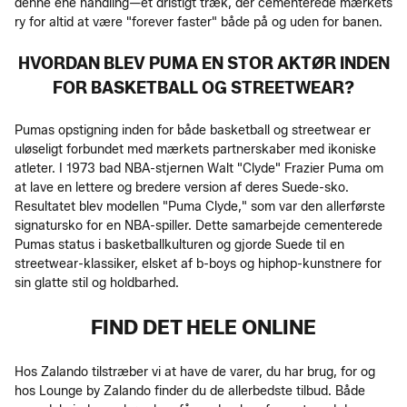
denne ene handling—et dristigt træk, der cementerede mærkets
ry for altid at være "forever faster" både på og uden for banen.
HVORDAN BLEV PUMA EN STOR AKTØR INDEN
FOR BASKETBALL OG STREETWEAR?
Pumas opstigning inden for både basketball og streetwear er
uløseligt forbundet med mærkets partnerskaber med ikoniske
atleter. I 1973 bad NBA-stjernen Walt "Clyde" Frazier Puma om
at lave en lettere og bredere version af deres Suede-sko.
Resultatet blev modellen "Puma Clyde," som var den allerførste
signatursko for en NBA-spiller. Dette samarbejde cementerede
Pumas status i basketballkulturen og gjorde Suede til en
streetwear-klassiker, elsket af b-boys og hiphop-kunstnere for
sin glatte stil og holdbarhed.
FIND DET HELE ONLINE
Hos Zalando tilstræber vi at have de varer, du har brug, for og
hos Lounge by Zalando finder du de allerbedste tilbud. Både