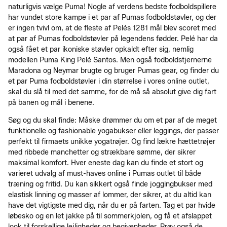
naturligvis vælge Puma! Nogle af verdens bedste fodboldspillere
har vundet store kampe i et par af Pumas fodboldstøvler, og der
er ingen tvivl om, at de fleste af Pelés 1281 mål blev scoret med
at par af Pumas fodboldstøvler på legendens fødder. Pelé har da
også fået et par ikoniske støvler opkaldt efter sig, nemlig
modellen Puma King Pelé Santos. Men også fodboldstjernerne
Maradona og Neymar brugte og bruger Pumas gear, og finder du
et par Puma fodboldstøvler i din størrelse i vores online outlet,
skal du slå til med det samme, for de må så absolut give dig fart
på banen og mål i benene.
Søg og du skal finde: Måske drømmer du om et par af de meget
funktionelle og fashionable yogabukser eller leggings, der passer
perfekt til firmaets unikke yogatrøjer. Og find lækre hættetrøjer
med ribbede manchetter og strækbare sømme, der sikrer
maksimal komfort. Hver eneste dag kan du finde et stort og
varieret udvalg af must-haves online i Pumas outlet til både
træning og fritid. Du kan sikkert også finde joggingbukser med
elastisk linning og masser af lommer, der sikrer, at du altid kan
have det vigtigste med dig, når du er på farten. Tag et par hvide
løbesko og en let jakke på til sommerkjolen, og få et afslappet
look til forskellige lejligheder og begivenheder. Prøv også de