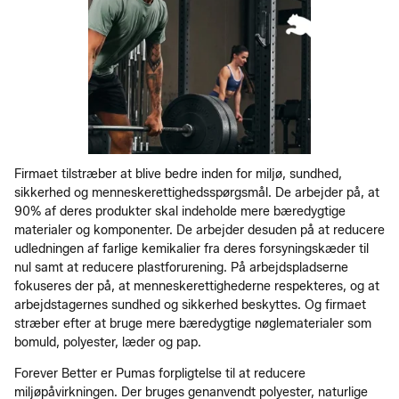
Firmaet tilstræber at blive bedre inden for miljø, sundhed,
sikkerhed og menneskerettighedsspørgsmål. De arbejder på, at
90% af deres produkter skal indeholde mere bæredygtige
materialer og komponenter. De arbejder desuden på at reducere
udledningen af farlige kemikalier fra deres forsyningskæder til
nul samt at reducere plastforurening. På arbejdspladserne
fokuseres der på, at menneskerettighederne respekteres, og at
arbejdstagernes sundhed og sikkerhed beskyttes. Og firmaet
stræber efter at bruge mere bæredygtige nøglematerialer som
bomuld, polyester, læder og pap.
Forever Better er Pumas forpligtelse til at reducere
miljøpåvirkningen. Der bruges genanvendt polyester, naturlige