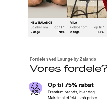
NEW BALANCE
VILA
udløber om
op til *
udløber om
op til *
2 dage
-70%
2 dage
-85%
Fordelen ved Lounge by Zalando
Vores fordele
Op til 75% rabat
Premium brands, hver dag.
Maksimal effekt, små priser.