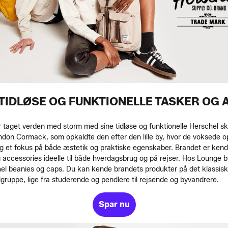
TIDLØSE OG FUNKTIONELLE TASKER OG
 taget verden med storm med sine tidløse og funktionelle Herschel sk
n Cormack, som opkaldte den efter den lille by, hvor de voksede op. Br
 og et fokus på både æstetik og praktiske egenskaber. Brandet er ken
accessories ideelle til både hverdagsbrug og på rejser. Hos Lounge by
hel beanies og caps. Du kan kende brandets produkter på det klassiske
ålgruppe, lige fra studerende og pendlere til rejsende og byvandrere.
Spar nu