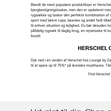
Blandt de mest populære produktlinjer er Herschel 
bjergbestigningstasker, men den er opdateret me
rygsække og tasker den perfekte kombination af sti
sport med lækre caps, beanies og andet fedt tilbeh
til enhver situation og lejlighed. Du bør desuden 
pålidelig rygsæk til daglig brug, en rejsetaske til 
livsstil.
HERSCHEL O
Dyk ned i en verden af Herschel hos Lounge by Zal
til at spare op til 75%* på ikoniske musthaves. Tilm
Find Herschel