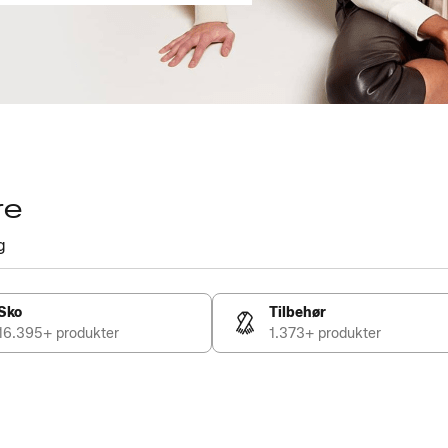
re
g
Sko
Tilbehør
16.395+ produkter
1.373+ produkter