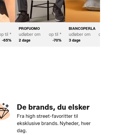
PROFUOMO
BIANCOPERLA
SCOTT 
op til *
udløber om
op til *
udløber om
op til *
udløber
-65%
2 dage
-70%
3 dage
-70%
2 dage
De brands, du elsker
Fra high street-favoritter til
eksklusive brands. Nyheder, hver
dag.