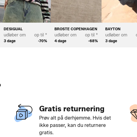
DESIGUAL
BROSTE COPENHAGEN
BAYTON
udløber om
op til *
udløber om
op til *
udløber om
3 dage
-70%
4 dage
-68%
3 dage
?
Gratis returnering
Prøv alt på derhjemme. Hvis det
ikke passer, kan du returnere
gratis.