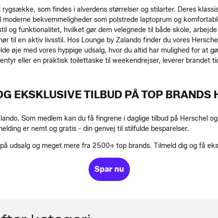
rygsække, som findes i alverdens størrelser og stilarter. Deres klassi
d moderne bekvemmeligheder som polstrede laptoprum og komfortable s
l og funktionalitet, hvilket gør dem velegnede til både skole, arbejde
ør til en aktiv livsstil. Hos Lounge by Zalando finder du vores Hersche
holde øje med vores hyppige udsalg, hvor du altid har mulighed for at 
eventyr eller en praktisk toilettaske til weekendrejser, leverer brandet 
G EKSKLUSIVE TILBUD PÅ TOP BRANDS
ando. Som medlem kan du få fingrene i daglige tilbud på Herschel og fl
elding er nemt og gratis - din genvej til stilfulde besparelser.
 på udsalg og meget mere fra 2500+ top brands. Tilmeld dig og få eks
Spar nu