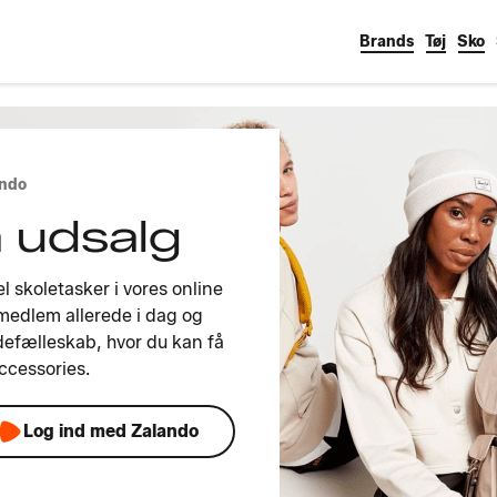
Brands
Tøj
Sko
ando
 udsalg
 skoletasker i vores online
 medlem allerede i dag og
defælleskab, hvor du kan få
accessories.
Log ind med Zalando