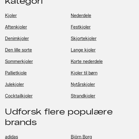
kategori
Kjoler
Nederdele
Aftenkjoler
Festkjoler
Denimkjoler
Skjortekjoler
Den lille sorte
Lange kjoler
Sommerkjoler
Korte nederdele
Pallietkjole
Kjoler til børn
Julekjoler
Nytårskjoler
Cocktailkjoler
Strandkjoler
Udforsk flere populære
brands
adidas
Björn Borg