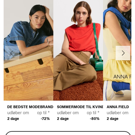
Forrige
Næste
DE BEDSTE MODEBRANDS TIL KVINDER
SOMMERMODE TIL KVINDER
ANNA FIELD
udløber om
op til *
udløber om
op til *
udløber om
2 dage
-72%
2 dage
-80%
2 dage