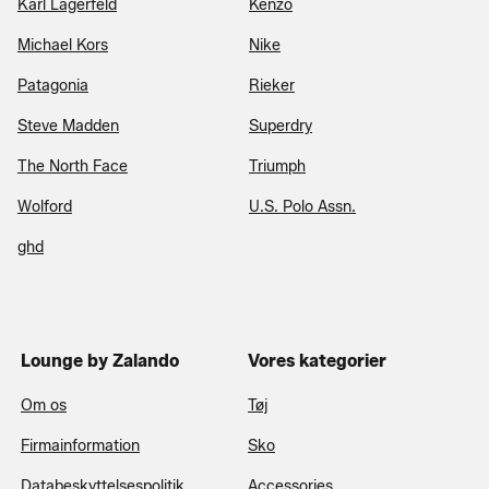
Karl Lagerfeld
Kenzo
Michael Kors
Nike
Patagonia
Rieker
Steve Madden
Superdry
The North Face
Triumph
Wolford
U.S. Polo Assn.
ghd
Lounge by Zalando
Vores kategorier
Om os
Tøj
Firmainformation
Sko
Databeskyttelsespolitik
Accessories