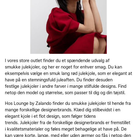
I vores store outlet finder du et spændende udvalg af
smukke julekjoler, og her er noget for enhver smag. Du kan
eksempelvis vælge en smuk lang rød julekjole, som er elegant at
have på en stemningsfuld juleaften. Du finder desuden
festlige julekjoler i andre farver i mange stilfulde designs. Find
netop den model og størrelse, som passer til dig og din tøjstil.
Hos Lounge by Zalando finder du smukke julekjoler til hende fra
mange forskellige designerbrands. Klæd dig stilbevidst i en
elegant kjole i et flot design, som følger tidens
trends. Julekjoler fra de forskellige designerbrands er fremstillet
i kvalitetsmaterialer og føles meget behagelige at have på. De
kan være korte, lange, med eller uden ærmer og fås i netop den