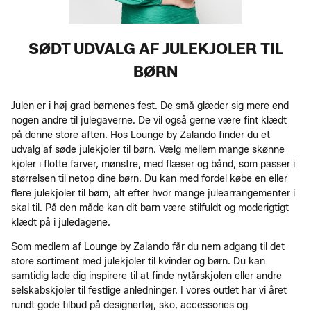
SØDT UDVALG AF JULEKJOLER TIL
BØRN
Julen er i høj grad børnenes fest. De små glæder sig mere end
nogen andre til julegaverne. De vil også gerne være fint klædt
på denne store aften. Hos Lounge by Zalando finder du et
udvalg af søde julekjoler til børn. Vælg mellem mange skønne
kjoler i flotte farver, mønstre, med flæser og bånd, som passer i
størrelsen til netop dine børn. Du kan med fordel købe en eller
flere julekjoler til børn, alt efter hvor mange julearrangementer i
skal til. På den måde kan dit barn være stilfuldt og moderigtigt
klædt på i juledagene.
Som medlem af Lounge by Zalando får du nem adgang til det
store sortiment med julekjoler til kvinder og børn. Du kan
samtidig lade dig inspirere til at finde nytårskjolen eller andre
selskabskjoler til festlige anledninger. I vores outlet har vi året
rundt gode tilbud på designertøj, sko, accessories og