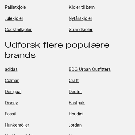
Pallietkjole
Kjoler til børn
Julekjoler
Nytårskjoler
Cocktailkjoler
Strandkjoler
Udforsk flere populære
brands
adidas
BDG Urban Outfitters
Colmar
Craft
Desigual
Deuter
Disney
Eastpak
Fossil
Houdini
Hunkemöller
Jordan