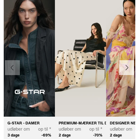
Forrige
Næste
G-STAR - DAMER
PREMIUM-MÆRKER TIL DAMER
DESIGNER NED
udløber om
op til *
udløber om
op til *
udløber om
3 dage
-69%
2 dage
-70%
2 dage