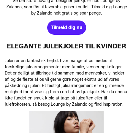
Se det store udvalg af designer julekjoler hos Lounge by
Zalando, som fås til favorable priser i outlet. Tilmeld dig Lounge
by Zalando helt gratis og spar penge.
Tilmeld dig nu
ELEGANTE JULEKJOLER TIL KVINDER
Julen er en fantastisk højtid, hvor mange af os mødes til
forskellige julearrangementer med familie, venner og kolleger.
Det er dejligt at tilbringe tid sammen med mennesker, vi holder
af, og de fleste af os vil gerne gøre noget ekstra ud af vores
påklædning i julen. Et festligt julearrangement er en glimrende
mulighed for at vise sig frem i en flot rød julekjole. Har du endnu
ikke fundet en smuk kjole at tage på juleaften eller til
julefrokosten, så besøg Lounge by Zalando og find inspiration.