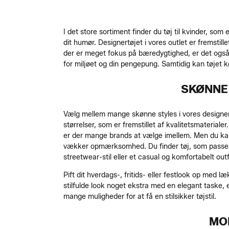
I det store sortiment finder du tøj til kvinder, so
dit humør. Designertøjet i vores outlet er fremstill
der er meget fokus på bæredygtighed, er det også 
for miljøet og din pengepung. Samtidig kan tøjet køb
SKØNNE 
Vælg mellem mange skønne styles i vores designer out
størrelser, som er fremstillet af kvalitetsmateriale
er der mange brands at vælge imellem. Men du kan og
vækker opmærksomhed. Du finder tøj, som passer til
streetwear-stil eller et casual og komfortabelt outfi
Pift dit hverdags-, fritids- eller festlook op med 
stilfulde look noget ekstra med en elegant taske, e
mange muligheder for at få en stilsikker tøjstil.
MO