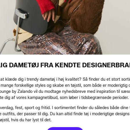
LIG DAMETØJ FRA KENDTE DESIGNERBR
t klæde dig i trendy dametøj i høj kvalitet? Så finder du et stort sor
nge forskellige styles og skabe en tøjstil, som både er moderigtig og
ounge by Zalando vil du modtage nyhedsbreve med inspiration til sæ
tte dig af vores kampagnetilbud, som løber i tidsbegrænsede perioder.
 hverdag, fest, sport og fritid. I sortimentet finder du således både 
 outfits, der passer til dig. Du kan altid finde tøj i moderigtige designs
il, hvis du har lyst til det.