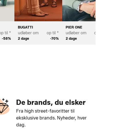
BUGATTI
PIER ONE
BJÖRN
op til *
udløber om
op til *
udløber om
op til *
udløber
-58%
2 dage
-70%
2 dage
-75%
4 dage
De brands, du elsker
Fra high street-favoritter til
eksklusive brands. Nyheder, hver
dag.