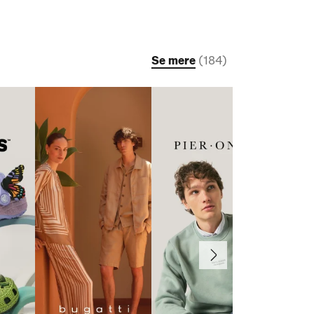
Se mere
(
184
)
Næste