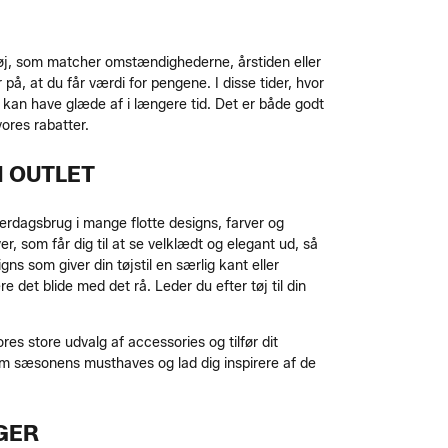
er tøj, som matcher omstændighederne, årstiden eller
 på, at du får værdi for pengene. I disse tider, hvor
 kan have glæde af i længere tid. Det er både godt
vores rabatter.
I OUTLET
hverdagsbrug i mange flotte designs, farver og
er, som får dig til at se velklædt og elegant ud, så
ns som giver din tøjstil en særlig kant eller
det blide med det rå. Leder du efter tøj til din
res store udvalg af accessories og tilfør dit
ed om sæsonens musthaves og lad dig inspirere af de
GER