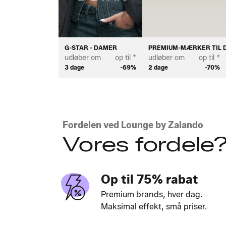
G-STAR - DAMER
PREMIUM-MÆRKER TIL 
udløber om
op til *
udløber om
op til *
3 dage
-69%
2 dage
-70%
Fordelen ved Lounge by Zalando
Vores fordele
Op til 75% rabat
Premium brands, hver dag.
Maksimal effekt, små priser.