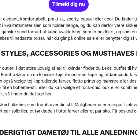
Tilmeld dig nu
m er elegant, komfortabelt, praktisk, sporty, casual eller cool. Du find
et i kvalitetsmaterialer, som holder længe, og du kan derfor være sikker
ganske sund fornuft at købe kvalitetstøj, som er holdbart, og som du
es til nedsatte priser, når du går på online sale eller benytter dig af 
STYLES, ACCESSORIES OG MUSTHAVES 
let. I det store udvalg af tøj til kvinder finder du f.eks. outfits til 
r. Foretrækker du en klassisk tøjstil med rene linjer og afdæmpede farv
så vælge tøj i sprudlende farver, flotte prints og mønstre eller desig
 en boheme-stil, eller du kan vælge et rock-chic look eller kombinere 
t, så finder du det lige her.
lækkert tilbehør, som fremhæver din stil. Mulighederne er mange. Tjek vo
t par solbriller, et tørklæde i flotte farver eller et par sko. Få besk
DERIGTIGT DAMETØJ TIL ALLE ANLEDNIN