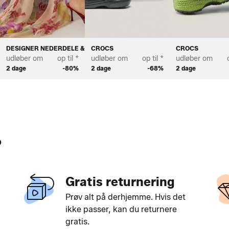
DAMER
DESIGNER NEDERDELE & KJOLER
CROCS
CROCS
udløber om
op til *
udløber om
op til *
udløber om
2 dage
-80%
2 dage
-68%
2 dage
?
Gratis returnering
Prøv alt på derhjemme. Hvis det
ikke passer, kan du returnere
gratis.