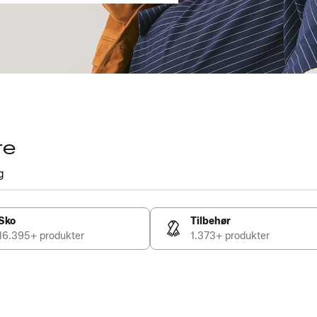
re
g
Sko
Tilbehør
16.395+ produkter
1.373+ produkter