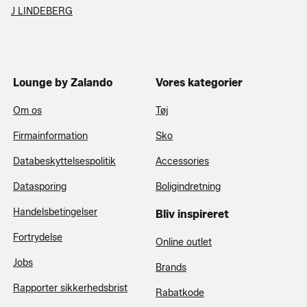
J LINDEBERG
Lounge by Zalando
Vores kategorier
Om os
Tøj
Firmainformation
Sko
Databeskyttelsespolitik
Accessories
Datasporing
Boligindretning
Handelsbetingelser
Bliv inspireret
Fortrydelse
Online outlet
Jobs
Brands
Rapporter sikkerhedsbrist
Rabatkode