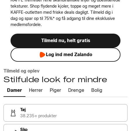
KAFFE fremviser rene skandinaviske linjer og ubesværede
teksturer. Shop flydende kjoler, toppe og meget mere i
KAFFE-outletten med friske deals dagligt. Tilmeld dig i
dag og spar op til 75%* og få adgang til dine eksklusive
medlemsfordele.
Tilmeld nu, helt gratis
Log ind med Zalando
Tilmeld og oplev
Stilfulde look for mindre
Damer
Herrer
Piger
Drenge
Bolig
Tøj
38.235+ produkter
Sko