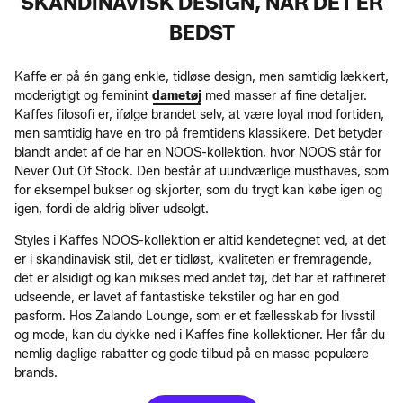
SKANDINAVISK DESIGN, NÅR DET ER
BEDST
Kaffe er på én gang enkle, tidløse design, men samtidig lækkert,
moderigtigt og feminint
dametøj
med masser af fine detaljer.
Kaffes filosofi er, ifølge brandet selv, at være loyal mod fortiden,
men samtidig have en tro på fremtidens klassikere. Det betyder
blandt andet af de har en NOOS-kollektion, hvor NOOS står for
Never Out Of Stock. Den består af uundværlige musthaves, som
for eksempel bukser og skjorter, som du trygt kan købe igen og
igen, fordi de aldrig bliver udsolgt.
Styles i Kaffes NOOS-kollektion er altid kendetegnet ved, at det
er i skandinavisk stil, det er tidløst, kvaliteten er fremragende,
det er alsidigt og kan mikses med andet tøj, det har et raffineret
udseende, er lavet af fantastiske tekstiler og har en god
pasform. Hos Zalando Lounge, som er et fællesskab for livsstil
og mode, kan du dykke ned i Kaffes fine kollektioner. Her får du
nemlig daglige rabatter og gode tilbud på en masse populære
brands.