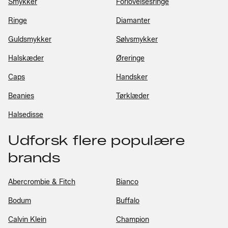
Smykker
Forlovelsesringe
Ringe
Diamanter
Guldsmykker
Sølvsmykker
Halskæder
Øreringe
Caps
Handsker
Beanies
Tørklæder
Halsedisse
Udforsk flere populære
brands
Abercrombie & Fitch
Bianco
Bodum
Buffalo
Calvin Klein
Champion