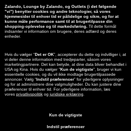
zalando-lounge.lt
zalando-lounge.sk
zalando-lounge.ro
zalando-lounge.hr
zalando-lounge.si
zalando-lounge.hu
zalando-lounge.lu
zalando-lounge.ee
zalando-lounge.lv
zalando-lounge.no
Du kan også
finde os på
Facebook
Instagram
*Sammenlignet med den
vejledende udsalgspris
.