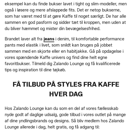
eksempel kan du finde bukser lavet i tight og slim-modeller, men
også i løsere og mere afslappede fits. Det er netop bukserne,
som har været med til at gøre Kaffe til noget særligt. De har alle
sammen en god pasform og sidder tæt til kroppen, men uden at
du bliver hæmmet og mister din bevægelsesfrihed.
Brandet laver alt fra
jeans
i denim, til komfortable performance
pants med elastik i livet, som snildt kan bruges på jobbet
sammen med en skjorte eller en habitjakke. Gå på opdagelse i
vores spændende Kaffe univers og find dine helt egne
favoritbukser. Tilmeld dig Zalando Lounge og få kvalificerede
tips og inspiration til dine tøjkøb.
FÅ TILBUD PÅ STYLES FRA KAFFE
HVER DAG
Hos Zalando Lounge kan du som en del af vores fællesskab
nyde godt af daglige udsalg, gode tilbud i vores outlet på mange
af dine yndlingsbrands og designs. Så bliv medlem hos Zalando
Lounge allerede i dag, helt gratis, og få adgang til: