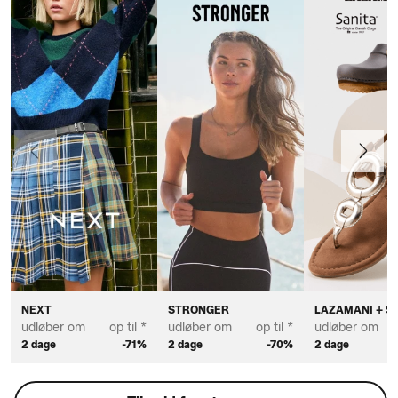
Forrige
Næste
NEXT
STRONGER
LAZAMANI + S
udløber om
op til *
udløber om
op til *
udløber om
2 dage
-71%
2 dage
-70%
2 dage