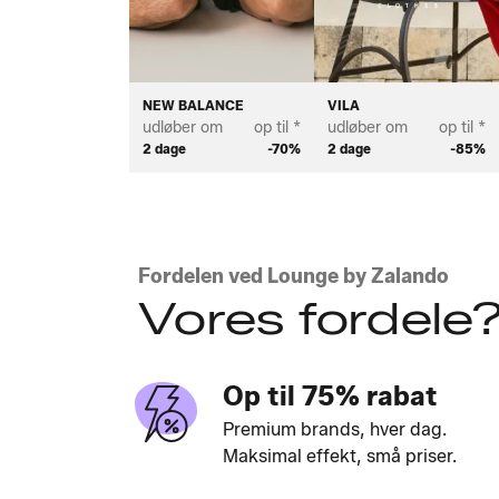
NEW BALANCE
VILA
udløber om
op til *
udløber om
op til *
2 dage
-70%
2 dage
-85%
Fordelen ved Lounge by Zalando
Vores fordele
Op til 75% rabat
Premium brands, hver dag.
Maksimal effekt, små priser.