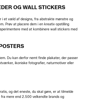
EDER OG WALL STICKERS
 i et væld af designs, fra abstrakte mønstre og
em. Prøv at placere dem i en kreativ opstilling
eksperimentere med at kombinere wall stickers med
 POSTERS
lem. Du kan derfor nemt finde plakater, der passer
værker, ikoniske fotografier, naturmotiver eller
atis, og det eneste, du skal gøre, er at tilmelde
ør fra mere end 2.500 velkendte brands og