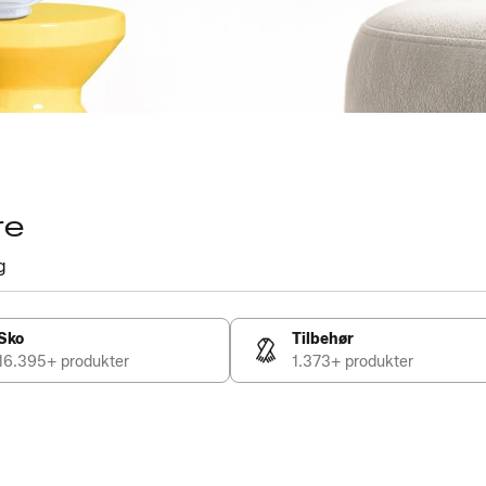
re
g
Sko
Tilbehør
16.395+ produkter
1.373+ produkter