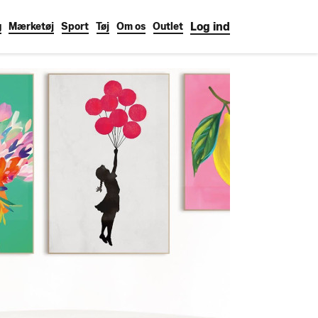
Log ind
g
Mærketøj
Sport
Tøj
Om os
Outlet