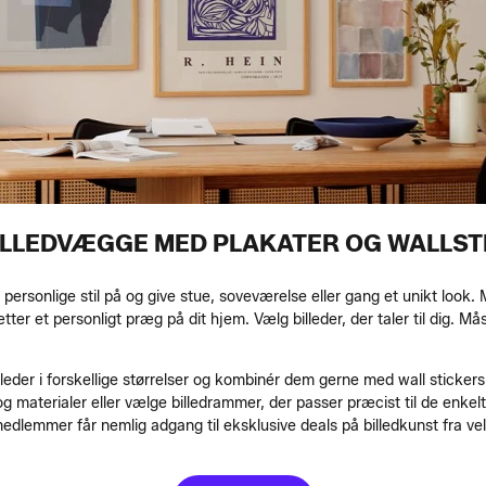
BILLEDVÆGGE MED PLAKATER OG WALLST
personlige stil på og give stue, soveværelse eller gang et unikt look
tter et personligt præg på dit hjem. Vælg billeder, der taler til dig. M
illeder i forskellige størrelser og kombinér dem gerne med wall sticke
 materialer eller vælge billedrammer, der passer præcist til de enkelt
dlemmer får nemlig adgang til eksklusive deals på billedkunst fra v