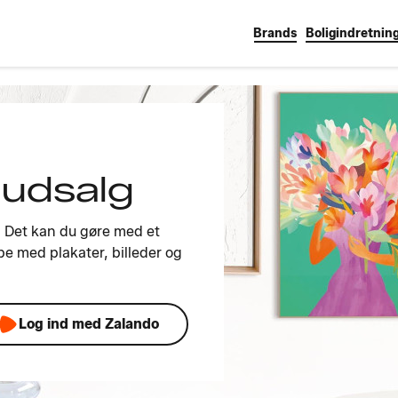
Brands
Boligindretnin
 udsalg
k? Det kan du gøre med et
be med plakater, billeder og
Log ind med Zalando