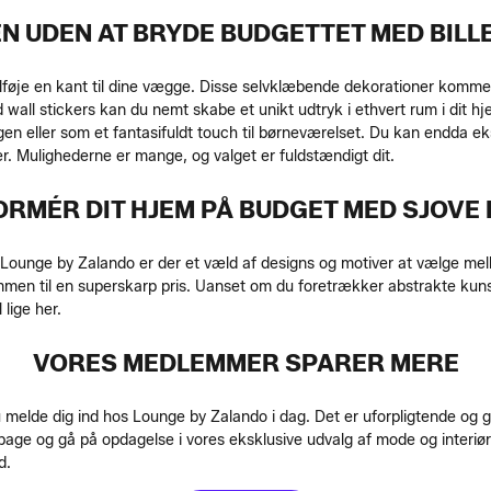
N UDEN AT BRYDE BUDGETTET MED BILL
lføje en kant til dine vægge. Disse selvklæbende dekorationer kommer
 wall stickers kan du nemt skabe et unikt udtryk i ethvert rum i dit hj
gen eller som et fantasifuldt touch til børneværelset. Du kan endda 
r. Mulighederne er mange, og valget er fuldstændigt dit.
RMÉR DIT HJEM PÅ BUDGET MED SJOVE
 Lounge by Zalando er der et væld af designs og motiver at vælge mel
sammen til en superskarp pris. Uanset om du foretrækker abstrakte kunst
 lige her.
VORES MEDLEMMER SPARER MERE
 melde dig ind hos Lounge by Zalando i dag. Det er uforpligtende og gr
ilbage og gå på opdagelse i vores eksklusive udvalg af mode og interi
d.