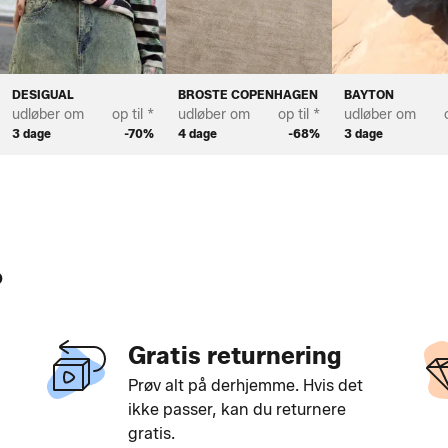
DESIGUAL
BROSTE COPENHAGEN
BAYTON
udløber om
op til *
udløber om
op til *
udløber om
3 dage
-70%
4 dage
-68%
3 dage
?
Gratis returnering
Prøv alt på derhjemme. Hvis det
ikke passer, kan du returnere
gratis.