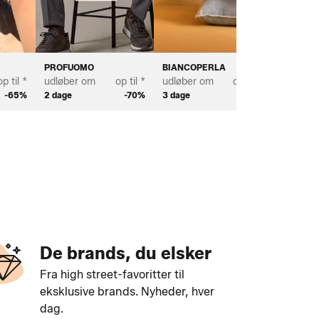
PROFUOMO
BIANCOPERLA
SCOTT 
op til *
udløber om
op til *
udløber om
op til *
udløber
-65%
2 dage
-70%
3 dage
-70%
2 dage
De brands, du elsker
Fra high street-favoritter til
eksklusive brands. Nyheder, hver
dag.