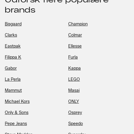
brands
Bisgaard
Champion
Clarks
Colmar
Eastpak
Ellesse
Filippa K
Furla
Gabor
Kappa
La Perla
LEGO
Mammut
Masai
Michael Kors
ONLY
Only & Sons
Osprey
Pepe Jeans
Speedo