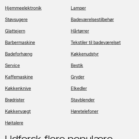
Hjemmeelektronik
Lamper
Støvsugere
Badeværelsestilbehør
Glattejern
Hårtørrer
Barbermaskine
Tekstiler til badeværelset
Badeforhæng
Køkkenudstyr
Service
Bestik
Kaffemaskine
Gryder
Køkkenknive
Elkedler
Brødrister
Stavblender
Køkkenvægt
Høretelefoner
Højtalere
Udforsk flere populære