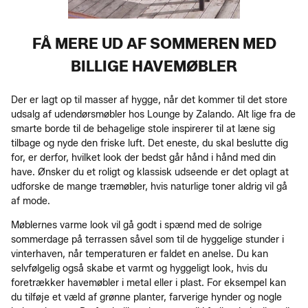
FÅ MERE UD AF SOMMEREN MED
BILLIGE HAVEMØBLER
Der er lagt op til masser af hygge, når det kommer til det store
udsalg af udendørsmøbler hos Lounge by Zalando. Alt lige fra de
smarte borde til de behagelige stole inspirerer til at læne sig
tilbage og nyde den friske luft. Det eneste, du skal beslutte dig
for, er derfor, hvilket look der bedst går hånd i hånd med din
have. Ønsker du et roligt og klassisk udseende er det oplagt at
udforske de mange træmøbler, hvis naturlige toner aldrig vil gå
af mode.
Møblernes varme look vil gå godt i spænd med de solrige
sommerdage på terrassen såvel som til de hyggelige stunder i
vinterhaven, når temperaturen er faldet en anelse. Du kan
selvfølgelig også skabe et varmt og hyggeligt look, hvis du
foretrækker havemøbler i metal eller i plast. For eksempel kan
du tilføje et væld af grønne planter, farverige hynder og nogle