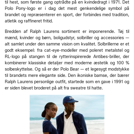
til hest, som første gang optrådte på en kvindedragt i 1971. Det
Polo Pony-logo er i dag det mest genkendelige symbol på
brandet og repræsenterer en sport, der forbindes med tradition,
atletik og raffineret fritid.
Bredden af Ralph Laurens sortiment er imponerende. Tøj til
mænd, kvinder og børn, boligudstyr, solbriller og accessories —
alt samlet under den samme vision om kvalitet. Solbrillerne er et
godt eksempel: fra cat-eye-modeller med poleret metalstel og
RL-logo på stangen til de rytterinspirerede Antibes-briller, der
kombinerer klassiske detaljer med moderne æstetik og 100 %
solbeskyttelse. Og så er der Polo Bear — et legesygt modstykke
til brandets mere elegante side. Den ikoniske bamse, der bærer
Ralph Laurens personlige outfit, startede som en gave i 1991 og
er siden blevet broderet på alt fra sweatre til hatte.