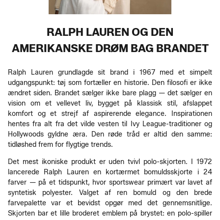
RALPH LAUREN OG DEN
AMERIKANSKE DRØM BAG BRANDET
Ralph Lauren grundlagde sit brand i 1967 med et simpelt
udgangspunkt: tøj som fortæller en historie. Den filosofi er ikke
ændret siden. Brandet sælger ikke bare plagg — det sælger en
vision om et vellevet liv, bygget på klassisk stil, afslappet
komfort og et strejf af aspirerende elegance. Inspirationen
hentes fra alt fra det vilde vesten til Ivy League-traditioner og
Hollywoods gyldne æra. Den røde tråd er altid den samme:
tidløshed frem for flygtige trends.
Det mest ikoniske produkt er uden tvivl polo-skjorten. I 1972
lancerede Ralph Lauren en kortærmet bomuldsskjorte i 24
farver — på et tidspunkt, hvor sportswear primært var lavet af
syntetisk polyester. Valget af ren bomuld og den brede
farvepalette var et bevidst opgør med det gennemsnitlige.
Skjorten bar et lille broderet emblem på brystet: en polo-spiller