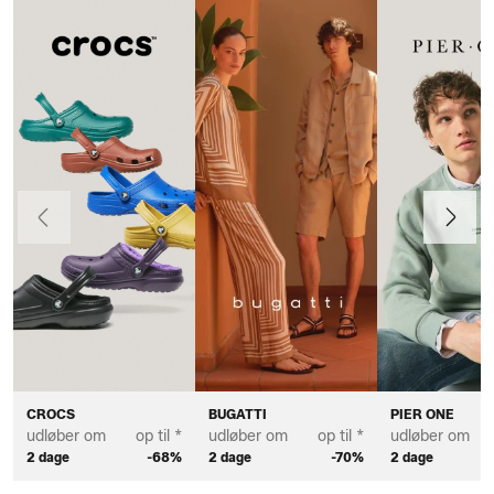
Forrige
Næste
CROCS
BUGATTI
PIER ONE
udløber om
op til *
udløber om
op til *
udløber om
2 dage
-68%
2 dage
-70%
2 dage