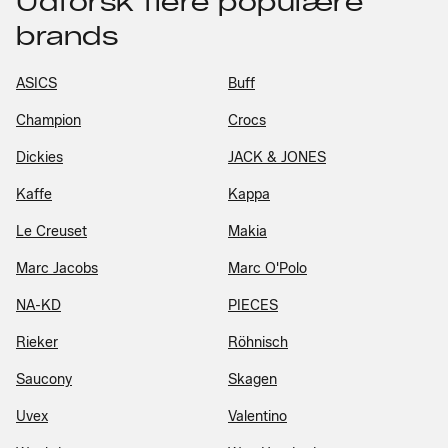
Udforsk flere populære
brands
ASICS
Buff
Champion
Crocs
Dickies
JACK & JONES
Kaffe
Kappa
Le Creuset
Makia
Marc Jacobs
Marc O'Polo
NA-KD
PIECES
Rieker
Röhnisch
Saucony
Skagen
Uvex
Valentino