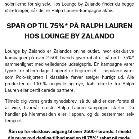
solbrillerne for sig selv. Hos Lounge by Zalando finder du begge
stilretninger, når der er Ralph Lauren-kampagne aktiv.
SPAR OP TIL 75%* PÅ RALPH LAUREN
HOS LOUNGE BY ZALANDO
Lounge by Zalando er Zalandos online outlet, hvor eksklusive
kampagner på over 2.500 brands giver rabatter på op til 75%*
sammenlignet med vejledende udsalgspris. En kampagne varer
typisk tre til fem dage. Lageret er begrænset — populære varer
som Polo-skjorten i klassiske farver sælger hurtigt ud. Alle
produkter er 100 % originale og nye, købt direkte fra Ralph
Lauren eller certificerede partnere.
Tilmeld dig vores gratis nyhedsbrev, så du altid er den første til
at vide, hvornår næste Ralph Lauren-kampagne starter. Du
handler på hjemmesiden eller i appen, og du bestemmer selv
tempoet.
Åbn op for eksklusiv adgang til over 2500+ brands. Tilmeld
dig nu og nyd daglige tilbud med op til 75%* rabat på mode,