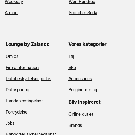
Weekday
Won Hundred
Armani
Scotch n Soda
Lounge by Zalando
Vores kategorier
Om os
Tøj
Firmainformation
Sko
Databeskyttelsespolitik
Accessories
Datasporing
Boligindretning
Handelsbetingelser
Bliv inspireret
Fortrydelse
Online outlet
Jobs
Brands
Rapporter sikkerhedsbrist