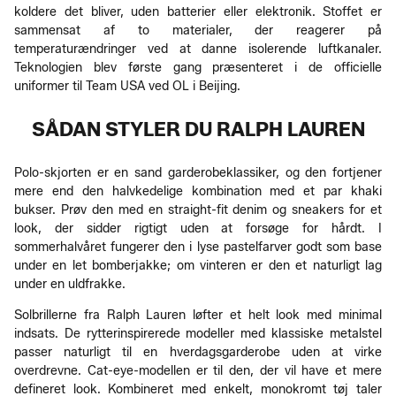
koldere det bliver, uden batterier eller elektronik. Stoffet er
sammensat af to materialer, der reagerer på
temperaturændringer ved at danne isolerende luftkanaler.
Teknologien blev første gang præsenteret i de officielle
uniformer til Team USA ved OL i Beijing.
SÅDAN STYLER DU RALPH LAUREN
Polo-skjorten er en sand garderobeklassiker, og den fortjener
mere end den halvkedelige kombination med et par khaki
bukser. Prøv den med en straight-fit denim og sneakers for et
look, der sidder rigtigt uden at forsøge for hårdt. I
sommerhalvåret fungerer den i lyse pastelfarver godt som base
under en let bomberjakke; om vinteren er den et naturligt lag
under en uldfrakke.
Solbrillerne fra Ralph Lauren løfter et helt look med minimal
indsats. De rytterinspirerede modeller med klassiske metalstel
passer naturligt til en hverdagsgarderobe uden at virke
overdrevne. Cat-eye-modellen er til den, der vil have et mere
defineret look. Kombineret med enkelt, monokromt tøj taler