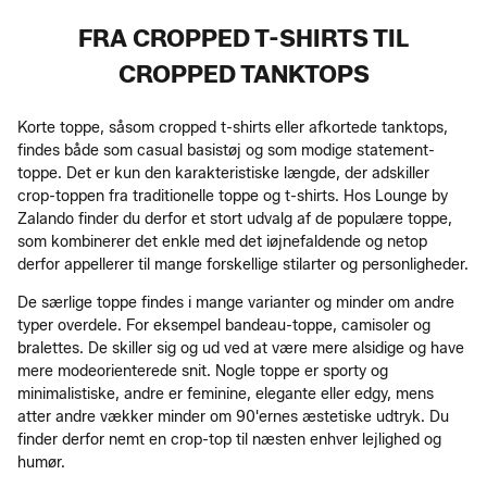
FRA CROPPED T-SHIRTS TIL
CROPPED TANKTOPS
Korte toppe, såsom cropped t-shirts eller afkortede tanktops,
findes både som casual basistøj og som modige statement-
toppe. Det er kun den karakteristiske længde, der adskiller
crop-toppen fra traditionelle toppe og t-shirts. Hos Lounge by
Zalando finder du derfor et stort udvalg af de populære toppe,
som kombinerer det enkle med det iøjnefaldende og netop
derfor appellerer til mange forskellige stilarter og personligheder.
De særlige toppe findes i mange varianter og minder om andre
typer overdele. For eksempel bandeau-toppe, camisoler og
bralettes. De skiller sig og ud ved at være mere alsidige og have
mere modeorienterede snit. Nogle toppe er sporty og
minimalistiske, andre er feminine, elegante eller edgy, mens
atter andre vækker minder om 90'ernes æstetiske udtryk. Du
finder derfor nemt en crop-top til næsten enhver lejlighed og
humør.