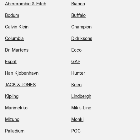
Abercrombie & Fitch
Bianco
Bodum
Buffalo
Calvin Klein
Champion
Columbia
Didriksons
Dr. Martens
Ecco
Esprit
GAP
Han Kjøbenhavn
Hunter
JACK & JONES
Keen
Kipling
Lindbergh
Marimekko
Mikk-Line
Mizuno
Monki
Palladium
POC