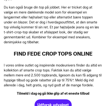
Du kan også bruge din top på jobbet. Her er tricket dog at
vælge en mere dækkende model som for eksempel en
langærmet eller højhalset top eller alternativt bære toppen
under en blazer. Det er dog i hverdagsoutfittet, at den smarte
top virkelig kommer til sin ret. Et par højtaljede jeans og en løs
t-shirt-crop-top skaber et afslappet look, der stadig ser
gennemtænkt ud. Kombiner for eksempel med sneakers,
denimjakke og tilbehør.
FIND FEDE CROP TOPS ONLINE
I vores online outlet og inspirende modeunivers finder du altid en
kollektion af smarte crop tops. Faktisk kan du altid vælge
mellem mere end 2.500 topbrands, ligesom du kan få adgang til
hyppige tilbud og gode rabatter på op til 75%*. Meld dig ind
allerede i dag, helt gratis, og nyd godt af de mange fordele.
Tilmeld i dag og gå ikke glip af et eneste tilbud
Udforsk udvalget