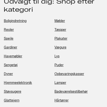
Udvalgt til dig: Shop efter
kategori
Boligindretning
Møbler
Reoler
Tæpper
Spejle
Plakater
Gardiner
Vægure
Havemøbler
Lys
Sengetøj
Puder
Dyner
Opbevaringskasser
Hjemmeelektronik
Lamper
Støvsugere
Badeværelsestilbehør
Glattejern
Hårtørrer