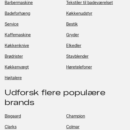
Barbermaskine
Tekstiler til badeværelset
Badeforhæng
Køkkenudstyr
Service
Bestik
Kaffemaskine
Gryder
Køkkenknive
Elkedler
Brødrister
Stavblender
Køkkenvægt
Høretelefoner
Højtalere
Udforsk flere populære
brands
Bisgaard
Champion
Clarks
Colmar