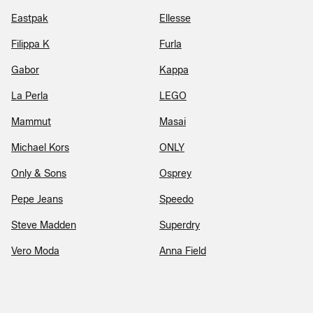
Eastpak
Ellesse
Filippa K
Furla
Gabor
Kappa
La Perla
LEGO
Mammut
Masai
Michael Kors
ONLY
Only & Sons
Osprey
Pepe Jeans
Speedo
Steve Madden
Superdry
Vero Moda
Anna Field