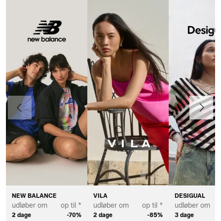
Forrige
Næste
NEW BALANCE
VILA
DESIGUAL
udløber om
op til *
udløber om
op til *
udløber om
2 dage
-70%
2 dage
-85%
3 dage