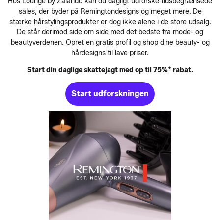
Hos Lounge by Zalando kan du dagligt udforske tidsbegrænsede
sales, der byder på Remingtondesigns og meget mere. De
stærke hårstylingsprodukter er dog ikke alene i de store udsalg.
De står derimod side om side med det bedste fra mode- og
beautyverdenen. Opret en gratis profil og shop dine beauty- og
hårdesigns til lave priser.
Start din daglige skattejagt med op til 75%* rabat.
Start udforskningen