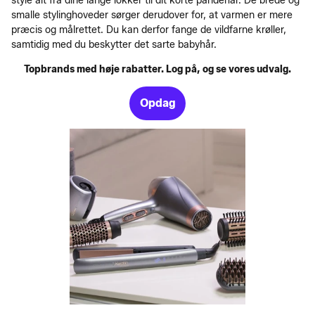
style alt fra dine lange lokker til dit korte pandehår. De brede og
smalle stylinghoveder sørger derudover for, at varmen er mere
præcis og målrettet. Du kan derfor fange de vildfarne krøller,
samtidig med du beskytter det sarte babyhår.
Topbrands med høje rabatter. Log på, og se vores udvalg.
Opdag