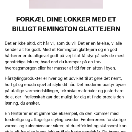
FORKÆL DINE LOKKER MED ET
BILLIGT REMINGTON GLATTEJERN
Det er ikke altid, dit hår vil, som du vil. Det er en følelse, vi alle
kender alt for godt. Med et Remington glattejern og en god
hårtørrer er du alligevel godt på vej til at få styr på selv de mest
genstridige lokker, hvad end du kæmper på en travl
hverdagsmorgen eller har masser af tid før en aften i byen.
Hårstylingprodukter er hver og et udviklet til at gøre det nemt,
hurtigt og endda sjovt at style dit hår. Det moderne udstyr byder
på utallige varmeindstillinger, tekniske materialer og justerbare
dele, der i fællesskab gør det muligt for dig at finde præcis den
løsning, du ønsker.
En føntørrer er et glimrende eksempel, da den kommer med
forskellige og aftagelige stylinghoveder. Føntørrerens forskellige
varme- og kuldeniveauer sikrer, at du effektivt og skånsomt kan