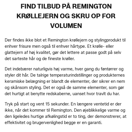
FIND TILBUD PÅ REMINGTON
KRØLLEJERN OG SKRU OP FOR
VOLUMEN
Der findes ikke blot et Remington krøllejern og stylingprodukt til
enhver frisure men også til enhver hårtype. Et krølle- eller
glattejern af høj kvalitet, gør det lettere at passe godt på selv
det sarteste hår og de fineste krøller.
Det indebærer naturligvis høj varme, hver gang du føntørrer og
styler dit hår. De talrige temperaturindstillinger og produkternes
keramiske belægning er blandt de elementer, der sikrer en nem
og skånsom styling. Det er også de samme elementer, som gør
det hurtigt at benytte redskaberne, uanset hvor travlt du har.
Tryk på start og vent 15 sekunder. En længere ventetid er der
ikke, når det kommer til Remington. Den øjeblikkelige varme og
den ligeledes hurtige afkølingstid er to ting, der demonstrerer, at
effektivitet og brugervenlighed begge er en garanti.