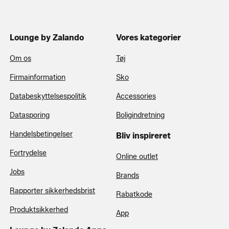
Lounge by Zalando
Vores kategorier
Om os
Tøj
Firmainformation
Sko
Databeskyttelsespolitik
Accessories
Datasporing
Boligindretning
Handelsbetingelser
Bliv inspireret
Fortrydelse
Online outlet
Jobs
Brands
Rapporter sikkerhedsbrist
Rabatkode
Produktsikkerhed
App