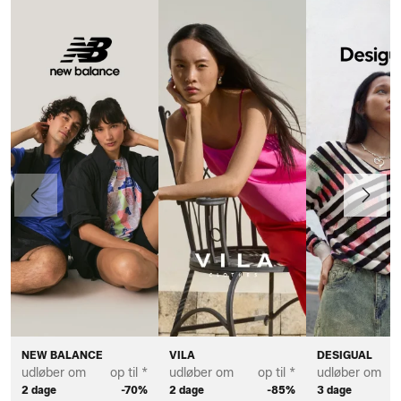
Forrige
Næste
NEW BALANCE
VILA
DESIGUAL
udløber om
op til *
udløber om
op til *
udløber om
2 dage
-70%
2 dage
-85%
3 dage