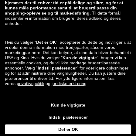
zalando-lounge.ro
zalando-lounge.hr
zalando-lounge.si
zalando-lounge.hu
zalando-lounge.lu
zalando-lounge.ee
zalando-lounge.lv
zalando-lounge.no
Du kan også
finde os på
Facebook
Instagram
*Sammenlignet med den
vejledende udsalgspris
.