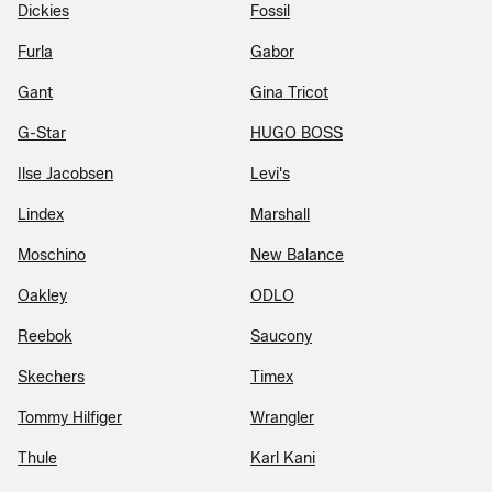
Dickies
Fossil
Furla
Gabor
Gant
Gina Tricot
G-Star
HUGO BOSS
Ilse Jacobsen
Levi's
Lindex
Marshall
Moschino
New Balance
Oakley
ODLO
Reebok
Saucony
Skechers
Timex
Tommy Hilfiger
Wrangler
Thule
Karl Kani