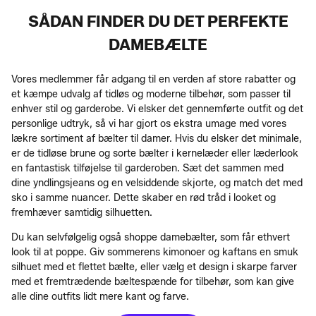
SÅDAN FINDER DU DET PERFEKTE
DAMEBÆLTE
Vores medlemmer får adgang til en verden af store rabatter og
et kæmpe udvalg af tidløs og moderne tilbehør, som passer til
enhver stil og garderobe. Vi elsker det gennemførte outfit og det
personlige udtryk, så vi har gjort os ekstra umage med vores
lækre sortiment af bælter til damer. Hvis du elsker det minimale,
er de tidløse brune og sorte bælter i kernelæder eller læderlook
en fantastisk tilføjelse til garderoben. Sæt det sammen med
dine yndlingsjeans og en velsiddende skjorte, og match det med
sko i samme nuancer. Dette skaber en rød tråd i looket og
fremhæver samtidig silhuetten.
Du kan selvfølgelig også shoppe damebælter, som får ethvert
look til at poppe. Giv sommerens kimonoer og kaftans en smuk
silhuet med et flettet bælte, eller vælg et design i skarpe farver
med et fremtrædende bæltespænde for tilbehør, som kan give
alle dine outfits lidt mere kant og farve.