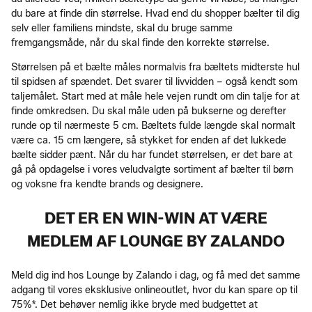
du bare at finde din størrelse. Hvad end du shopper bælter til dig
selv eller familiens mindste, skal du bruge samme
fremgangsmåde, når du skal finde den korrekte størrelse.
Størrelsen på et bælte måles normalvis fra bæltets midterste hul
til spidsen af spændet. Det svarer til livvidden – også kendt som
taljemålet. Start med at måle hele vejen rundt om din talje for at
finde omkredsen. Du skal måle uden på bukserne og derefter
runde op til nærmeste 5 cm. Bæltets fulde længde skal normalt
være ca. 15 cm længere, så stykket for enden af det lukkede
bælte sidder pænt. Når du har fundet størrelsen, er det bare at
gå på opdagelse i vores veludvalgte sortiment af bælter til børn
og voksne fra kendte brands og designere.
DET ER EN WIN-WIN AT VÆRE
MEDLEM AF LOUNGE BY ZALANDO
Meld dig ind hos Lounge by Zalando i dag, og få med det samme
adgang til vores eksklusive onlineoutlet, hvor du kan spare op til
75%*. Det behøver nemlig ikke bryde med budgettet at