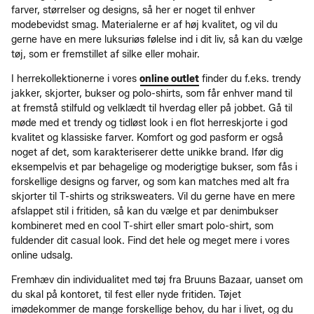
farver, størrelser og designs, så her er noget til enhver
modebevidst smag. Materialerne er af høj kvalitet, og vil du
gerne have en mere luksuriøs følelse ind i dit liv, så kan du vælge
tøj, som er fremstillet af silke eller mohair.
I herrekollektionerne i vores
online outlet
finder du f.eks. trendy
jakker, skjorter, bukser og polo-shirts, som får enhver mand til
at fremstå stilfuld og velklædt til hverdag eller på jobbet. Gå til
møde med et trendy og tidløst look i en flot herreskjorte i god
kvalitet og klassiske farver. Komfort og god pasform er også
noget af det, som karakteriserer dette unikke brand. Ifør dig
eksempelvis et par behagelige og moderigtige bukser, som fås i
forskellige designs og farver, og som kan matches med alt fra
skjorter til T-shirts og striksweaters. Vil du gerne have en mere
afslappet stil i fritiden, så kan du vælge et par denimbukser
kombineret med en cool T-shirt eller smart polo-shirt, som
fuldender dit casual look. Find det hele og meget mere i vores
online udsalg.
Fremhæv din individualitet med tøj fra Bruuns Bazaar, uanset om
du skal på kontoret, til fest eller nyde fritiden. Tøjet
imødekommer de mange forskellige behov, du har i livet, og du