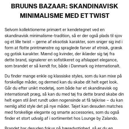
BRUUNS BAZAAR: SKANDINAVISK
MINIMALISME MED ET TWIST
Selvom kollektionerne primært er kendetegnet ved en
skandinavisk minimalisme-tradition, så er der også plads til sjov
og et lille twist – gerne af eksotisk karakter, som sniger sig ind i
form at flotte printmønstre og spraglede farver af etnisk, græsk
og gotisk karakter. Mænd og kvinder, der iklæder sig tøj fra
dette brand, signalerer en sofistikeret og afslappet elegance,
som brandet er så kendt for, både i Danmark og internationalt.
Du finder mange enkle og klassiske styles, som du kan mixe på
forskellige måder, og dermed kan du skabe dit helt eget look.
Går du efter unikt modetøj, som både har et skandinavisk og
internationalt præg, så kan du med tøj fra dette brand skabe din
helt egen stil året rundt uden nogensinde at få tøjkrise – du kan
nemlig altid style det på nye måder. Tøjet kan desuden matches
med forskellige elegante og smarte accessories, som du også
finder et stort udvalg af i sortimentet hos Lounge by Zalando.
Brandet har desuden fokus på bæredygtighed, så er du en