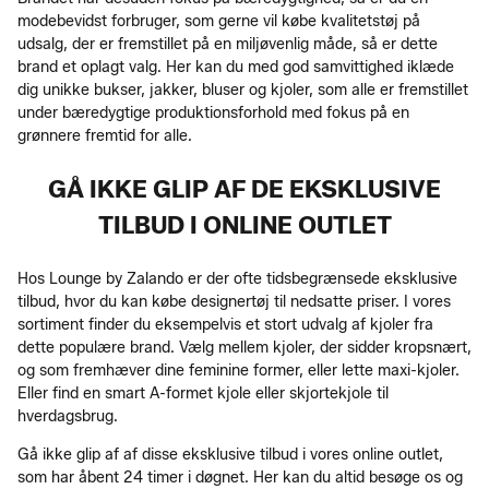
modebevidst forbruger, som gerne vil købe kvalitetstøj på
udsalg, der er fremstillet på en miljøvenlig måde, så er dette
brand et oplagt valg. Her kan du med god samvittighed iklæde
dig unikke bukser, jakker, bluser og kjoler, som alle er fremstillet
under bæredygtige produktionsforhold med fokus på en
grønnere fremtid for alle.
GÅ IKKE GLIP AF DE EKSKLUSIVE
TILBUD I ONLINE OUTLET
Hos Lounge by Zalando er der ofte tidsbegrænsede eksklusive
tilbud, hvor du kan købe designertøj til nedsatte priser. I vores
sortiment finder du eksempelvis et stort udvalg af kjoler fra
dette populære brand. Vælg mellem kjoler, der sidder kropsnært,
og som fremhæver dine feminine former, eller lette maxi-kjoler.
Eller find en smart A-formet kjole eller skjortekjole til
hverdagsbrug.
Gå ikke glip af af disse eksklusive tilbud i vores online outlet,
som har åbent 24 timer i døgnet. Her kan du altid besøge os og