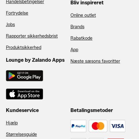
Handelsbetingelser
Bliv inspireret
Fortrydelse
Online outlet
Jobs
Brands
Rapporter sikkerhedsbrist
Rabatkode
Produktsikkerhed
App
Lounge by Zalando Apps
Næste sæsons favoritter
Kundeservice
Betalingsmetoder
Hjælp
Størrelsesguide