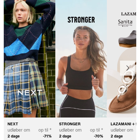
Forrige
Næste
NEXT
STRONGER
LAZAMANI + S
udløber om
op til *
udløber om
op til *
udløber om
2 dage
-71%
2 dage
-70%
2 dage