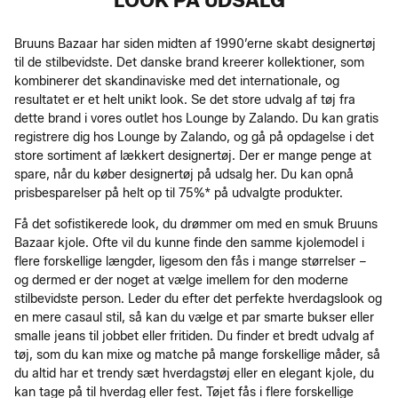
LOOK PÅ UDSALG
Bruuns Bazaar har siden midten af 1990’erne skabt designertøj
til de stilbevidste. Det danske brand kreerer kollektioner, som
kombinerer det skandinaviske med det internationale, og
resultatet er et helt unikt look. Se det store udvalg af tøj fra
dette brand i vores outlet hos Lounge by Zalando. Du kan gratis
registrere dig hos Lounge by Zalando, og gå på opdagelse i det
store sortiment af lækkert designertøj. Der er mange penge at
spare, når du køber designertøj på udsalg her. Du kan opnå
prisbesparelser på helt op til 75%* på udvalgte produkter.
Få det sofistikerede look, du drømmer om med en smuk Bruuns
Bazaar kjole. Ofte vil du kunne finde den samme kjolemodel i
flere forskellige længder, ligesom den fås i mange størrelser –
og dermed er der noget at vælge imellem for den moderne
stilbevidste person. Leder du efter det perfekte hverdagslook og
en mere casaul stil, så kan du vælge et par smarte bukser eller
smalle jeans til jobbet eller fritiden. Du finder et bredt udvalg af
tøj, som du kan mixe og matche på mange forskellige måder, så
du altid har et trendy sæt hverdagstøj eller en elegant kjole, du
kan tage på til hverdag eller fest. Tøjet fås i flere forskellige