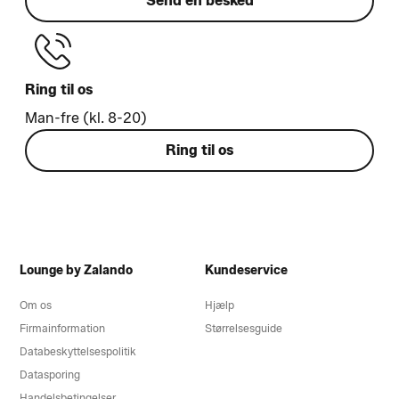
Send en besked
Ring til os
Man-fre (kl. 8-20)
Ring til os
Lounge by Zalando
Kundeservice
Om os
Hjælp
Firmainformation
Størrelsesguide
Databeskyttelsespolitik
Datasporing
Handelsbetingelser