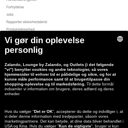
Fortrydelse
Jobs
Rapporter sikkerhedsbrist
Produktsikkerhed
Zalando-gruppen
Betalingsmetoder
Zalando
ABOUT YOU
Du kan også finde os på
Forsendelse og
leveringspartner