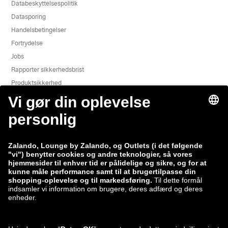
Databeskyttelsespolitik
Datasporing
Handelsbetingelser
Fortrydelse
Jobs
Rapporter sikkerhedsbrist
Produktsikkerhed
Zalando-gruppen
Betalingsmetoder
Zalando
ABOUT YOU
Du kan også finde os på
Forsendelse og
leveringspartner