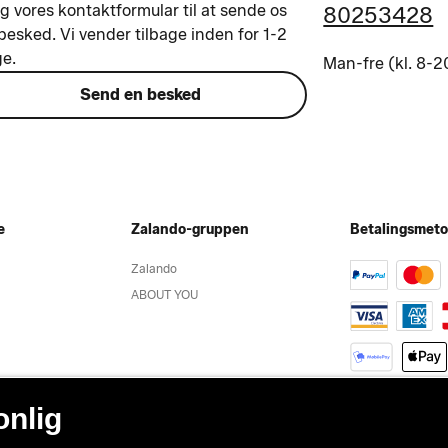
g vores kontaktformular til at sende os
80253428
besked. Vi vender tilbage inden for 1-2
e.
Man-fre (kl. 8-2
Send en besked
e
Zalando-gruppen
Betalingsmet
Zalando
ABOUT YOU