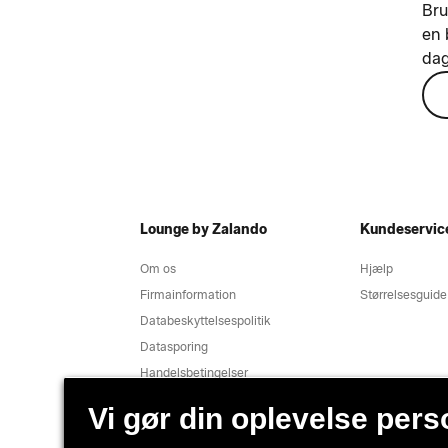
Bru
en 
dag
Lounge by Zalando
Kundeservic
Om os
Hjælp
Firmainformation
Størrelsesguide
Databeskyttelsespolitik
Datasporing
Handelsbetingelser
Fortrydelse
Jobs