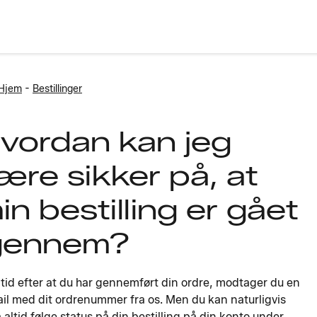
-
Hjem
Bestillinger
vordan kan jeg
ære sikker på, at
in bestilling er gået
gennem?
 tid efter at du har gennemført din ordre, modtager du en
il med dit ordrenummer fra os. Men du kan naturligvis
 altid følge status på din bestilling på din konto under