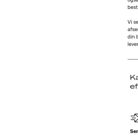
best
Vi s
afse
din 
leve
Ka
ef
Sen