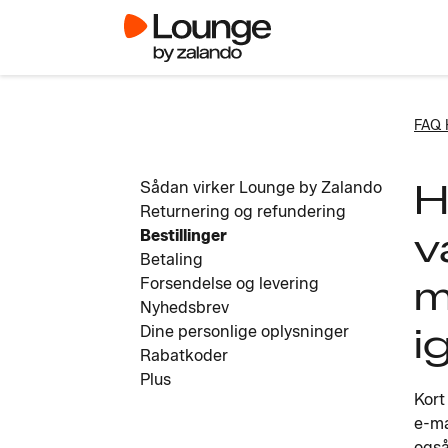
FAQ 
H
Sådan virker Lounge by Zalando
Returnering og refundering
v
Bestillinger
Betaling
m
Forsendelse og levering
Nyhedsbrev
i
Dine personlige oplysninger
Rabatkoder
Plus
Kort
e-ma
også